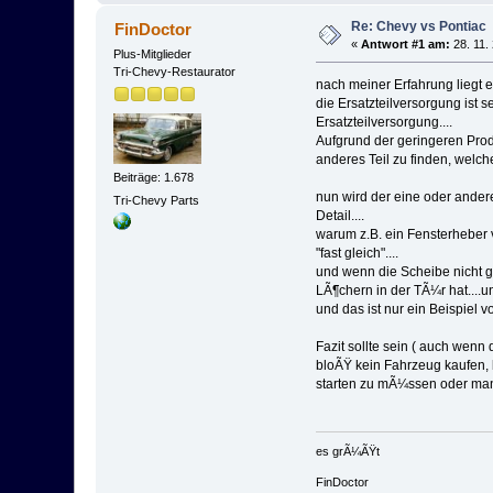
Re: Chevy vs Pontiac
FinDoctor
«
Antwort #1 am:
28. 11.
Plus-Mitglieder
Tri-Chevy-Restaurator
nach meiner Erfahrung liegt e
die Ersatzteilversorgung ist se
Ersatzteilversorgung....
Aufgrund der geringeren Prod
anderes Teil zu finden, welche
Beiträge: 1.678
nun wird der eine oder andere
Tri-Chevy Parts
Detail....
warum z.B. ein Fensterheber 
"fast gleich"....
und wenn die Scheibe nicht g
LÃ¶chern in der TÃ¼r hat....u
und das ist nur ein Beispiel vo
Fazit sollte sein ( auch wenn 
bloÃŸ kein Fahrzeug kaufen,
starten zu mÃ¼ssen oder man g
es grÃ¼ÃŸt
FinDoctor