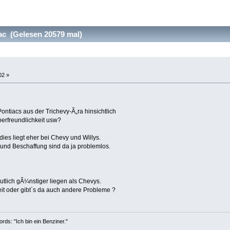
c (Gelesen 20579 mal)
02 »
ntiacs aus der Trichevy-Ã„ra hinsichtlich
berfreundlichkeit usw?
ies liegt eher bei Chevy und Willys.
 und Beschaffung sind da ja problemlos.
eutlich gÃ¼nstiger liegen als Chevys.
eit oder gibt`s da auch andere Probleme ?
ords: "Ich bin ein Benziner."