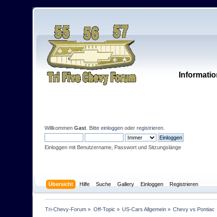
Informatio
Willkommen
Gast
. Bitte
einloggen
oder
registrieren
.
Einloggen mit Benutzername, Passwort und Sitzungslänge
Übersicht
Hilfe
Suche
Gallery
Einloggen
Registrieren
Tri-Chevy-Forum
»
Off-Topic
»
US-Cars Allgemein
»
Chevy vs Pontiac