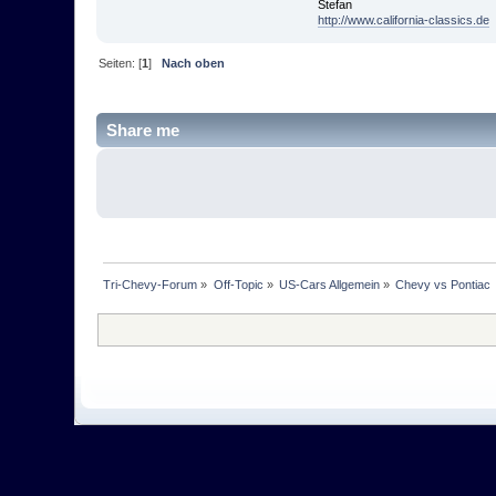
Stefan
http://www.california-classics.de
Seiten: [
1
]
Nach oben
Share me
Tri-Chevy-Forum
»
Off-Topic
»
US-Cars Allgemein
»
Chevy vs Pontiac