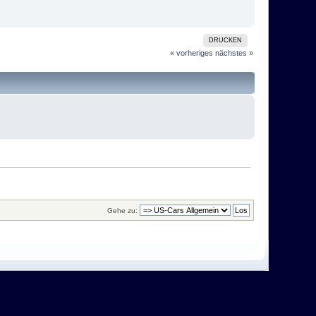
DRUCKEN
« vorheriges
nächstes »
Gehe zu: