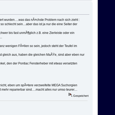
ert wurden.....was das nÃ¤chste Problem nach sich zieht :
so schlecht sein....aber das ist ja nur die eine Seiter der
er bis fast unmÃ¶glich z.B. eine Zierleiste oder ein
..
ganz wenigen FÃ¤llen so sein, jedoch steht der Teufel im
t gleich aus, haben die gleichen MaÃŸe, sind aber eben nur
kel, den der Pontiac Fensterheber mit etwas versetzten
nicht, eben um spÃ¤tere verzweifelte MEGA Suchorgien
ehr reparierbar sind.....macht alles nur umso teurer....
Gespeichert