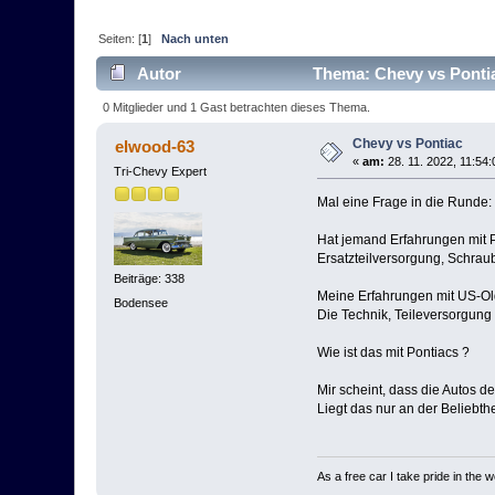
Seiten: [
1
]
Nach unten
Autor
Thema: Chevy vs Pontia
0 Mitglieder und 1 Gast betrachten dieses Thema.
Chevy vs Pontiac
elwood-63
«
am:
28. 11. 2022, 11:54:
Tri-Chevy Expert
Mal eine Frage in die Runde:
Hat jemand Erfahrungen mit Po
Ersatzteilversorgung, Schrau
Beiträge: 338
Meine Erfahrungen mit US-Old
Bodensee
Die Technik, Teileversorgung
Wie ist das mit Pontiacs ?
Mir scheint, dass die Autos d
Liegt das nur an der Beliebth
As a free car I take pride in the w