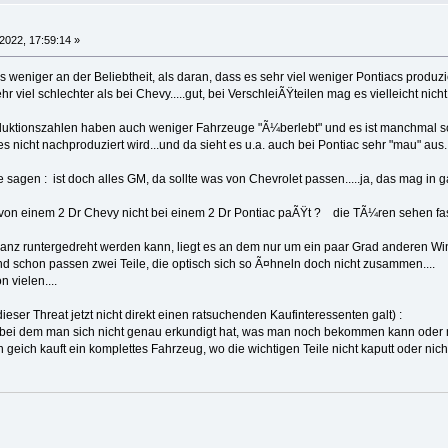
 2022, 17:59:14 »
s weniger an der Beliebtheit, als daran, dass es sehr viel weniger Pontiacs produzi
hr viel schlechter als bei Chevy.....gut, bei VerschleiÃŸteilen mag es vielleicht nicht 
uktionszahlen haben auch weniger Fahrzeuge "Ã¼berlebt" und es ist manchmal schw
s nicht nachproduziert wird...und da sieht es u.a. auch bei Pontiac sehr "mau" aus..
 sagen : ist doch alles GM, da sollte was von Chevrolet passen.....ja, das mag in 
von einem 2 Dr Chevy nicht bei einem 2 Dr Pontiac paÃŸt ? die TÃ¼ren sehen fas
anz runtergedreht werden kann, liegt es an dem nur um ein paar Grad anderen Win
nd schon passen zwei Teile, die optisch sich so Ã¤hneln doch nicht zusammen....
n vielen....
dieser Threat jetzt nicht direkt einen ratsuchenden Kaufinteressenten galt) :
 bei dem man sich nicht genau erkundigt hat, was man noch bekommen kann oder 
eich kauft ein komplettes Fahrzeug, wo die wichtigen Teile nicht kaputt oder nicht m