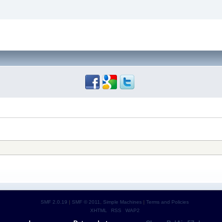
SMF 2.0.19
|
SMF © 2011
,
Simple Machines
|
Terms and Policies
XHTML
RSS
WAP2