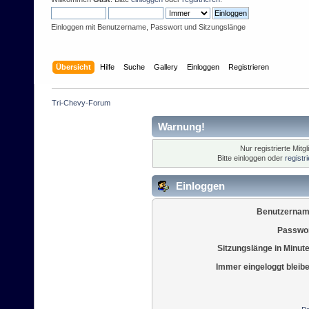
Einloggen mit Benutzername, Passwort und Sitzungslänge
Übersicht
Hilfe
Suche
Gallery
Einloggen
Registrieren
Tri-Chevy-Forum
Warnung!
Nur registrierte Mitg
Bitte einloggen oder
registr
Einloggen
Benutzernam
Passwor
Sitzungslänge in Minut
Immer eingeloggt bleib