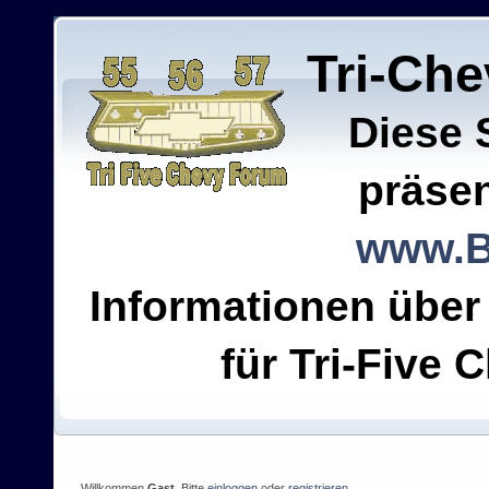
Tri-Ch
Diese 
präsen
www.B
Informationen über
für Tri-Five C
Willkommen
Gast
. Bitte
einloggen
oder
registrieren
.