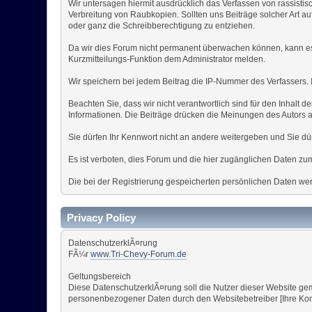
Wir untersagen hiermit ausdrücklich das Verfassen von rassisti
Verbreitung von Raubkopien. Sollten uns Beiträge solcher Art a
oder ganz die Schreibberechtigung zu entziehen.
Da wir dies Forum nicht permanent überwachen können, kann es v
Kurzmitteilungs-Funktion dem Administrator melden.
Wir speichern bei jedem Beitrag die IP-Nummer des Verfassers.
Beachten Sie, dass wir nicht verantwortlich sind für den Inhalt d
Informationen. Die Beiträge drücken die Meinungen des Autors 
Sie dürfen Ihr Kennwort nicht an andere weitergeben und Sie dü
Es ist verboten, dies Forum und die hier zugänglichen Daten 
Die bei der Registrierung gespeicherten persönlichen Daten wer
Privacy Policy
DatenschutzerklÃ¤rung
FÃ¼r
www.Tri-Chevy-Forum.de
Geltungsbereich
Diese DatenschutzerklÃ¤rung soll die Nutzer dieser Website
personenbezogener Daten durch den Websitebetreiber [Ihre Kon