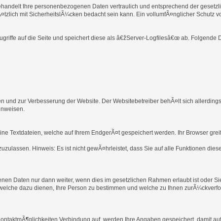
ehandelt Ihre personenbezogenen Daten vertraulich und entsprechend der gesetzli
lich mit SicherheitslÃ¼cken bedacht sein kann. Ein vollumfÃ¤nglicher Schutz vor 
riffe auf die Seite und speichert diese als â€žServer-Logfilesâ€œ ab. Folgende D
n und zur Verbesserung der Website. Der Websitebetreiber behÃ¤lt sich allerdings
hinweisen.
ne Textdateien, welche auf Ihrem EndgerÃ¤t gespeichert werden. Ihr Browser greif
zuzulassen. Hinweis: Es ist nicht gewÃ¤hrleistet, dass Sie auf alle Funktionen 
enen Daten nur dann weiter, wenn dies im gesetzlichen Rahmen erlaubt ist oder Si
welche dazu dienen, Ihre Person zu bestimmen und welche zu Ihnen zurÃ¼ckverfol
ntaktmÃ¶glichkeiten Verbindung auf, werden Ihre Angaben gespeichert, damit auf