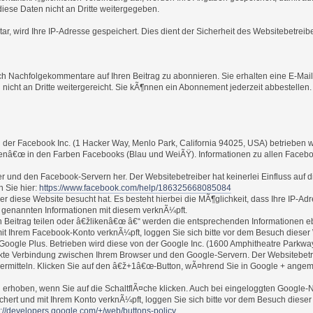
iese Daten nicht an Dritte weitergegeben.
r, wird Ihre IP-Adresse gespeichert. Dies dient der Sicherheit des Websitebetreib
ch Nachfolgekommentare auf Ihren Beitrag zu abonnieren. Sie erhalten eine E-Mai
icht an Dritte weitergereicht. Sie kÃ¶nnen ein Abonnement jederzeit abbestellen.
 der Facebook Inc. (1 Hacker Way, Menlo Park, California 94025, USA) betrieben
enâ€œ in den Farben Facebooks (Blau und WeiÃŸ). Informationen zu allen Faceboo
er und den Facebook-Servern her. Der Websitebetreiber hat keinerlei Einfluss auf
n Sie hier:
https://www.facebook.com/help/186325668085084
er diese Website besucht hat. Es besteht hierbei die MÃ¶glichkeit, dass Ihre IP-A
 genannten Informationen mit diesem verknÃ¼pft.
 Beitrag teilen oder â€žlikenâ€œ â€“ werden die entsprechenden Informationen ebe
mit Ihrem Facebook-Konto verknÃ¼pft, loggen Sie sich bitte vor dem Besuch dieser
Google Plus. Betrieben wird diese von der Google Inc. (1600 Amphitheatre Parkw
ekte Verbindung zwischen Ihrem Browser und den Google-Servern. Der Websitebetre
rmitteln. Klicken Sie auf den â€ž+1â€œ-Button, wÃ¤hrend Sie in Google + angemeld
erhoben, wenn Sie auf die SchaltflÃ¤che klicken. Auch bei eingeloggten Google-N
chert und mit Ihrem Konto verknÃ¼pft, loggen Sie sich bitte vor dem Besuch dieser
s://developers.google.com/+/web/buttons-policy
.