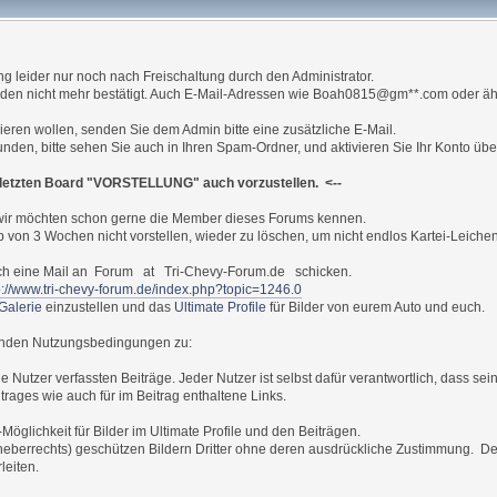
ng leider nur noch nach Freischaltung durch den Administrator.
 werden nicht mehr bestätigt. Auch E-Mail-Adressen wie Boah0815@gm**.com oder ä
trieren wollen, senden Sie dem Admin bitte eine zusätzliche E-Mail.
tunden, bitte sehen Sie auch in Ihren Spam-Ordner, und aktivieren Sie Ihr Konto übe
im letzten Board "VORSTELLUNG" auch vorzustellen. <--
 wir möchten schon gerne die Member dieses Forums kennen.
b von 3 Wochen nicht vorstellen, wieder zu löschen, um nicht endlos Kartei-Leiche
r auch eine Mail an Forum at Tri-Chevy-Forum.de schicken.
p://www.tri-chevy-forum.de/index.php?topic=1246.0
Galerie
einzustellen und das
Ultimate Profile
für Bilder von eurem Auto und euch.
genden Nutzungsbedingungen zu:
 Nutzer verfassten Beiträge. Jeder Nutzer ist selbst dafür verantwortlich, dass se
itrages wie auch für im Beitrag enthaltene Links.
glichkeit für Bilder im Ultimate Profile und den Beiträgen.
errechts) geschützen Bildern Dritter ohne deren ausdrückliche Zustimmung. Der Fo
leiten.