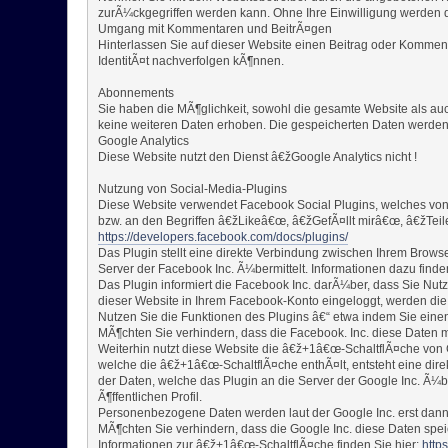
zurÃ¼ckgegriffen werden kann. Ohne Ihre Einwilligung werden d
Umgang mit Kommentaren und BeitrÃ¤gen
Hinterlassen Sie auf dieser Website einen Beitrag oder Kommenta
IdentitÃ¤t nachverfolgen kÃ¶nnen.
Abonnements
Sie haben die MÃ¶glichkeit, sowohl die gesamte Website als au
keine weiteren Daten erhoben. Die gespeicherten Daten werden n
Google Analytics
Diese Website nutzt den Dienst â€žGoogle Analytics nicht !
Nutzung von Social-Media-Plugins
Diese Website verwendet Facebook Social Plugins, welches von
bzw. an den Begriffen â€žLikeâ€œ, â€žGefÃ¤llt mirâ€œ, â€žTeil
https://developers.facebook.com/docs/plugins/
Das Plugin stellt eine direkte Verbindung zwischen Ihrem Brows
Server der Facebook Inc. Ã¼bermittelt. Informationen dazu finde
Das Plugin informiert die Facebook Inc. darÃ¼ber, dass Sie Nutz
dieser Website in Ihrem Facebook-Konto eingeloggt, werden die
Nutzen Sie die Funktionen des Plugins â€“ etwa indem Sie einen
MÃ¶chten Sie verhindern, dass die Facebook. Inc. diese Daten 
Weiterhin nutzt diese Website die â€ž+1â€œ-SchaltflÃ¤che von 
welche die â€ž+1â€œ-SchaltflÃ¤che enthÃ¤lt, entsteht eine dir
der Daten, welche das Plugin an die Server der Google Inc. Ã¼be
Ã¶ffentlichen Profil.
Personenbezogene Daten werden laut der Google Inc. erst dann 
MÃ¶chten Sie verhindern, dass die Google Inc. diese Daten spei
Informationen zur â€ž+1â€œ-SchaltflÃ¤che finden Sie hier:
http