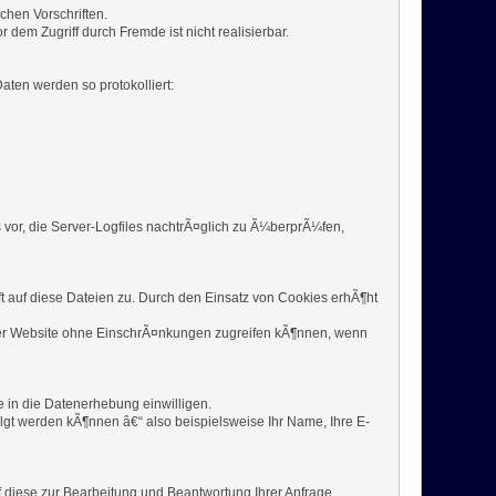
chen Vorschriften.
dem Zugriff durch Fremde ist nicht realisierbar.
aten werden so protokolliert:
 vor, die Server-Logfiles nachtrÃ¤glich zu Ã¼berprÃ¼fen,
t auf diese Dateien zu. Durch den Einsatz von Cookies erhÃ¶ht
dieser Website ohne EinschrÃ¤nkungen zugreifen kÃ¶nnen, wenn
e in die Datenerhebung einwilligen.
gt werden kÃ¶nnen â€“ also beispielsweise Ihr Name, Ihre E-
 diese zur Bearbeitung und Beantwortung Ihrer Anfrage