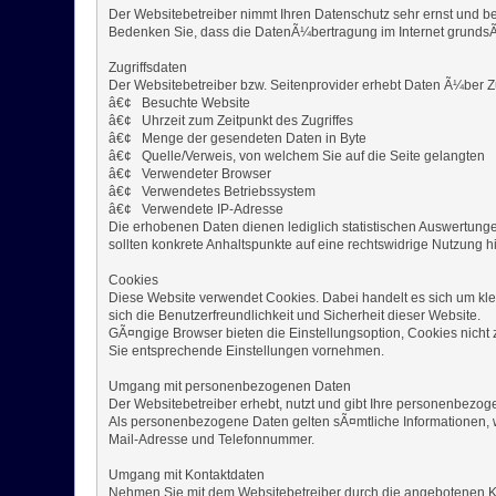
Der Websitebetreiber nimmt Ihren Datenschutz sehr ernst und b
Bedenken Sie, dass die DatenÃ¼bertragung im Internet grundsÃ¤tz
Zugriffsdaten
Der Websitebetreiber bzw. Seitenprovider erhebt Daten Ã¼ber Zug
â€¢ Besuchte Website
â€¢ Uhrzeit zum Zeitpunkt des Zugriffes
â€¢ Menge der gesendeten Daten in Byte
â€¢ Quelle/Verweis, von welchem Sie auf die Seite gelangten
â€¢ Verwendeter Browser
â€¢ Verwendetes Betriebssystem
â€¢ Verwendete IP-Adresse
Die erhobenen Daten dienen lediglich statistischen Auswertunge
sollten konkrete Anhaltspunkte auf eine rechtswidrige Nutzung 
Cookies
Diese Website verwendet Cookies. Dabei handelt es sich um klei
sich die Benutzerfreundlichkeit und Sicherheit dieser Website.
GÃ¤ngige Browser bieten die Einstellungsoption, Cookies nicht 
Sie entsprechende Einstellungen vornehmen.
Umgang mit personenbezogenen Daten
Der Websitebetreiber erhebt, nutzt und gibt Ihre personenbezog
Als personenbezogene Daten gelten sÃ¤mtliche Informationen, 
Mail-Adresse und Telefonnummer.
Umgang mit Kontaktdaten
Nehmen Sie mit dem Websitebetreiber durch die angebotenen Ko