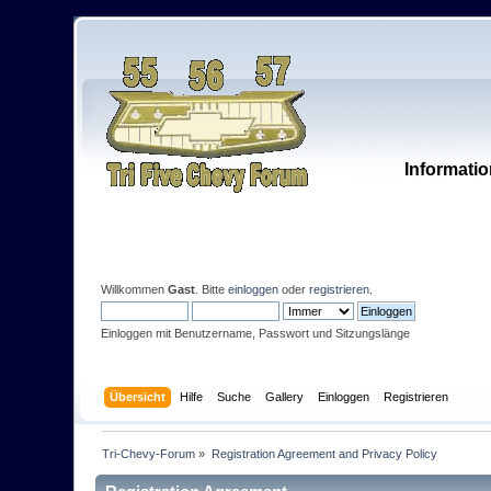
Informatio
Willkommen
Gast
. Bitte
einloggen
oder
registrieren
.
Einloggen mit Benutzername, Passwort und Sitzungslänge
Übersicht
Hilfe
Suche
Gallery
Einloggen
Registrieren
Tri-Chevy-Forum
»
Registration Agreement and Privacy Policy