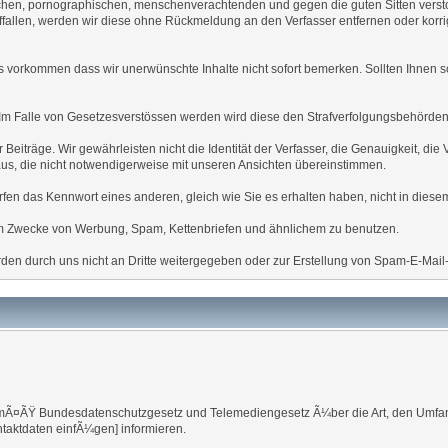
schen, pornographischen, menschenverachtenden und gegen die guten Sitten verstos
uffallen, werden wir diese ohne Rückmeldung an den Verfasser entfernen oder korri
orkommen dass wir unerwünschte Inhalte nicht sofort bemerken. Sollten Ihnen solc
 Im Falle von Gesetzesverstössen werden wird diese den Strafverfolgungsbehörde
er Beiträge. Wir gewährleisten nicht die Identität der Verfasser, die Genauigkeit, d
aus, die nicht notwendigerweise mit unseren Ansichten übereinstimmen.
rfen das Kennwort eines anderen, gleich wie Sie es erhalten haben, nicht in dies
zum Zwecke von Werbung, Spam, Kettenbriefen und ähnlichem zu benutzen.
den durch uns nicht an Dritte weitergegeben oder zur Erstellung von Spam-E-Mail
 gemÃ¤ÃŸ Bundesdatenschutzgesetz und Telemediengesetz Ã¼ber die Art, den Um
taktdaten einfÃ¼gen] informieren.