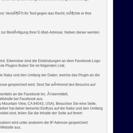
ers: VerstÃ¶ÃŸt Ihr Text gegen das Recht, mÃ¶chte er Ihre
l zur BestÃ¤tigung Ihrer E-Mail-Adresse. Neben dieser werden
 wird. Erkennbar sind die Einbindungen an dem Facebook-Logo
k-Plugins finden Sie im folgenden Link:
 die Natur und den Umfang der Daten, welche das Plugin an die
dresse gespeichert wird. Sind Sie wÃ¤hrend des Besuchs auf
nfalls an die Facebook Inc. Ã¼bermittelt.
 Website bei Facebook aus.
ay Mountain View, CA 94043, USA). Besuchen Sie eine Seite,
iber hat daher keinerlei Einfluss auf die Natur und den Umfang
et sind, teilen Sie die Inhalte der Seite auf Ihrem
utzern wird unter anderem die IP-Adresse gespeichert.
 Website aus.