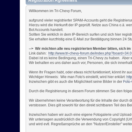
Registration Agreement
Willkommen im Tri-Chevy Forum,
aufgrund vieler registrierter SPAM-Accounts geht die Registrieru
Hierzu wird die Herkunft der IP geprüft. Netze aus China o.ä.
Bot Accounts handelt.
Sollten Sie wirklich in dem IP-Bereich surfen und sich hier regis
Sie erhalten kurzfristig eine E-Mail zur Bestätigung binnen 24 S
--> Wir möchten alle neu registrierten Member bitten, sich 
Link dahin:
http://www.tri-chevy-forum.de/index.php?board=34.0
Dabei ist es keine Bedingung, einen Tri-Chevy zu haben. Aber
Wir behalten es uns daher auch vor, Personen, die sich innerhal
Wenn Ihr Fragen habt, oder etwas nicht funktioniert, könnt ih
Wichtiger Hinweis: Wie man Foto's einstellt, wird hier erklärt:
htt
Inzwischen gibt es auch die Möglichkeit seine Bilder in der
Foto-
Durch die Registrierung in diesem Forum stimmen Sie den fol
Wir übernehmen keine Verantwortung für die Inhalte der durch die
verstossen. Dies gilt sowohl für den direkt sichtbaren Teil des Be
Inzwischen haben wir auch eine eigene Fotogalerie und Upload-Mö
Wir untersagen ausdrücklich die Verwendung von Copyright (Urheb
und wird evtl. Regreßansprüche an den "Nutzer/Einsteller" weiter