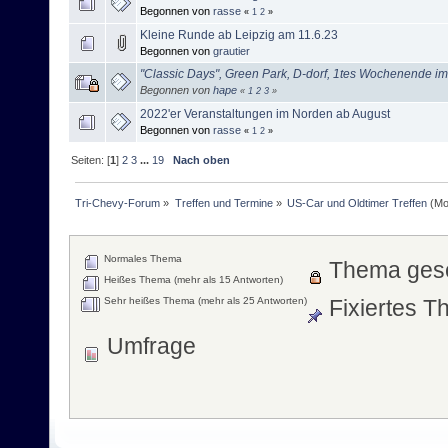
Begonnen von
rasse
«
1
2
»
Kleine Runde ab Leipzig am 11.6.23
Begonnen von
grautier
"Classic Days", Green Park, D-dorf, 1tes Wochenende i
Begonnen von
hape
«
1
2
3
»
2022'er Veranstaltungen im Norden ab August
Begonnen von
rasse
«
1
2
»
Seiten: [
1
]
2
3
...
19
Nach oben
Tri-Chevy-Forum
»
Treffen und Termine
»
US-Car und Oldtimer Treffen
(Mo
Normales Thema
Thema ges
Heißes Thema (mehr als 15 Antworten)
Sehr heißes Thema (mehr als 25 Antworten)
Fixiertes 
Umfrage