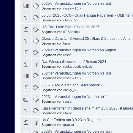
2025'er Veranstaltungen im Norden bis Juli
Begonnen von
rasse
«
1
2
»
05 Juli 2025 -CCG - Quax Hangar Paderborn - Oldtimer
Begonnen von
chevy_56
US Cars Lake Side Küssnacht 2025
Begonnen von
57 Shoebox
Classic-Days 1. - 3.August 25 , Stars & Stripes (the Amer
Begonnen von
hape
2024'er Veranstaltungen im Norden ab August
Begonnen von
rasse
Das Wirtschaftswunder auf Reisen 2024
Begonnen von
rockaroundtheclock
2024'er Veranstaltungen im Norden bis Juli
Begonnen von
rasse
«
1
2
»
06.07.2024 -Safariland Stukenbrock -
Begonnen von
chevy_56
2023'er Veranstaltungen im Norden ab Juli
Begonnen von
rasse
Klassikertreffen in Ruesselsheim am 25.6.2023 ist abges
Begonnen von
Mikey
Us Car Treffen am 3.9.23 in Raguhn !
Begonnen von
grautier
2023'er Veranstaltungen im Norden bis Juni