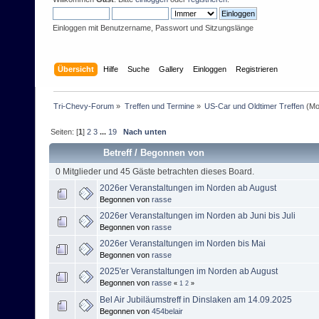
Einloggen mit Benutzername, Passwort und Sitzungslänge
Übersicht
Hilfe
Suche
Gallery
Einloggen
Registrieren
Tri-Chevy-Forum
»
Treffen und Termine
»
US-Car und Oldtimer Treffen
(Mo
Seiten: [
1
]
2
3
...
19
Nach unten
Betreff
/
Begonnen von
0 Mitglieder und 45 Gäste betrachten dieses Board.
2026er Veranstaltungen im Norden ab August
Begonnen von
rasse
2026er Veranstaltungen im Norden ab Juni bis Juli
Begonnen von
rasse
2026er Veranstaltungen im Norden bis Mai
Begonnen von
rasse
2025'er Veranstaltungen im Norden ab August
Begonnen von
rasse
«
1
2
»
Bel Air Jubiläumstreff in Dinslaken am 14.09.2025
Begonnen von
454belair