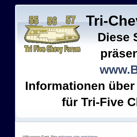
Tri-Ch
Diese 
präsen
www.B
Informationen über
für Tri-Five C
Willkommen
Gast
. Bitte
einloggen
oder
registrieren
.