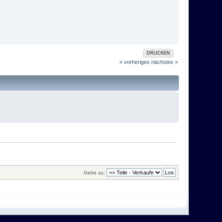
DRUCKEN
« vorheriges
nächstes »
Gehe zu: