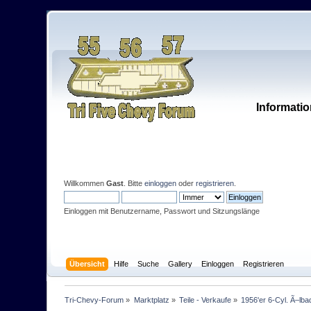
Informatio
Willkommen
Gast
. Bitte
einloggen
oder
registrieren
.
Einloggen mit Benutzername, Passwort und Sitzungslänge
Übersicht
Hilfe
Suche
Gallery
Einloggen
Registrieren
Tri-Chevy-Forum
»
Marktplatz
»
Teile - Verkaufe
»
1956'er 6-Cyl. Ã–lbadl