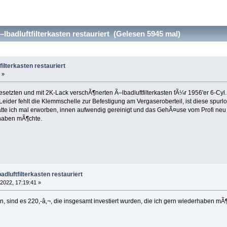
lbadluftfilterkasten restauriert (Gelesen 5945 mal)
filterkasten restauriert
 »
esetzten und mit 2K-Lack verschÃ¶nerten Ã–lbadluftfilterkasten fÃ¼r 1956'er 6-Cy
eider fehlt die Klemmschelle zur Befestigung am Vergaseroberteil, ist diese spurlos
atte ich mal erworben, innen aufwendig gereinigt und das GehÃ¤use vom Profi neu 
rhaben mÃ¶chte.
adluftfilterkasten restauriert
 2022, 17:19:41 »
en, sind es 220,-â‚¬, die insgesamt investiert wurden, die ich gern wiederhaben mÃ