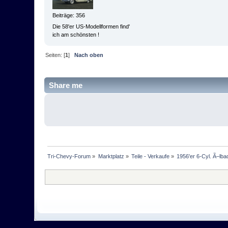
Beiträge: 356
Die 58'er US-Modellformen find'
ich am schönsten !
Seiten: [
1
]
Nach oben
Share me
Tri-Chevy-Forum
»
Marktplatz
»
Teile - Verkaufe
»
1956'er 6-Cyl. Ã–lbadl