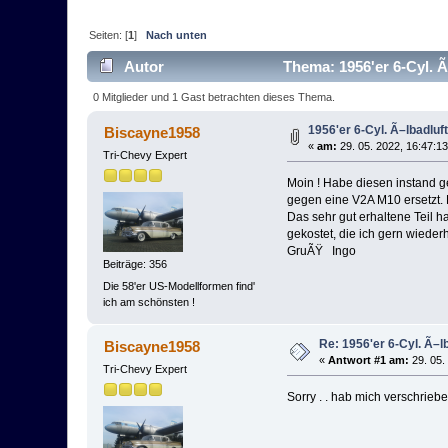
Seiten: [
1
]
Nach unten
Autor
Thema: 1956'er 6-Cyl. Ã–
0 Mitglieder und 1 Gast betrachten dieses Thema.
1956'er 6-Cyl. Ã–lbadluft
Biscayne1958
«
am:
29. 05. 2022, 16:47:13
Tri-Chevy Expert
Moin ! Habe diesen instand g
gegen eine V2A M10 ersetzt. L
Das sehr gut erhaltene Teil h
gekostet, die ich gern wiede
GruÃŸ Ingo
Beiträge: 356
Die 58'er US-Modellformen find'
ich am schönsten !
Re: 1956'er 6-Cyl. Ã–lb
Biscayne1958
«
Antwort #1 am:
29. 05.
Tri-Chevy Expert
Sorry . . hab mich verschrieb