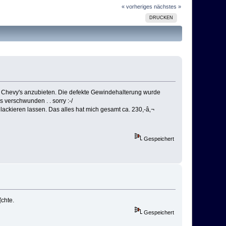
« vorheriges
nächstes »
DRUCKEN
l. Chevy's anzubieten. Die defekte Gewindehalterung wurde
 verschwunden . . sorry :-/
lackieren lassen. Das alles hat mich gesamt ca. 230,-â‚¬
Gespeichert
¶chte.
Gespeichert